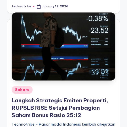
technotribe
January 12, 2026
Posted
by
Posted
Saham
in
Langkah Strategis Emiten Properti,
RUPSLB RISE Setujui Pembagian
Saham Bonus Rasio 25:12
Technotribe - Pasar modal Indonesia kembali dikejutkan