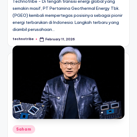
Technotribe - Di tengah transisi energi global yang
semakin masif, PT Pertamina Geothermal Energy Tbk.
(PGEO) kembali mempertegas posisinya sebagai pionir
energi terbarukan di Indonesia. Langkah terbaru yang
diambil perusahaan…
technotribe
February 11, 2026
Posted
by
Posted
Saham
in