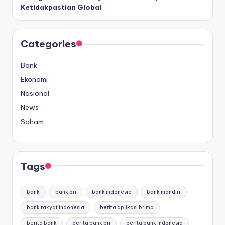
Ketidakpastian Global
Categories
Bank
Ekonomi
Nasional
News
Saham
Tags
bank
bank bri
bank indonesia
bank mandiri
bank rakyat indonesia
berita aplikasi brimo
berita bank
berita bank bri
berita bank indonesia