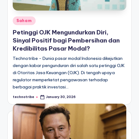
Posted
Saham
in
Petinggi OJK Mengundurkan Diri,
Sinyal Positif bagi Pembersihan dan
Kredibilitas Pasar Modal?
Technotribe - Dunia pasar modal Indonesia dikejutkan
dengan kabar pengunduran diri salah satu petinggi OJK
di Otoritas Jasa Keuangan (OJK). Di tengah upaya
regulator memperketat pengawasan terhadap
berbagai praktik investasi…
technotribe
January 30, 2026
Posted
by