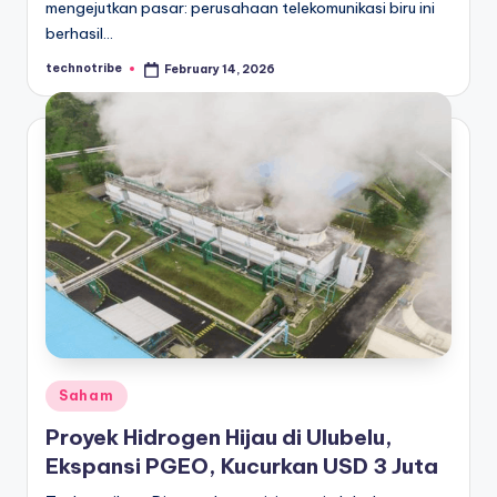
mengejutkan pasar: perusahaan telekomunikasi biru ini
berhasil…
technotribe
February 14, 2026
Posted
by
Posted
Saham
in
Proyek Hidrogen Hijau di Ulubelu,
Ekspansi PGEO, Kucurkan USD 3 Juta