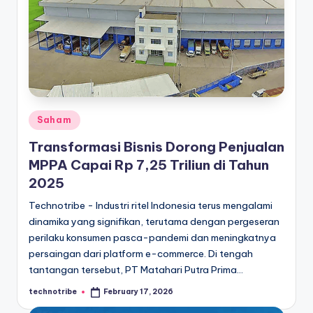
l
Posted
Saham
in
Transformasi Bisnis Dorong Penjualan
MPPA Capai Rp 7,25 Triliun di Tahun
2025
Technotribe - Industri ritel Indonesia terus mengalami
dinamika yang signifikan, terutama dengan pergeseran
perilaku konsumen pasca-pandemi dan meningkatnya
persaingan dari platform e-commerce. Di tengah
tantangan tersebut, PT Matahari Putra Prima…
technotribe
February 17, 2026
Posted
by