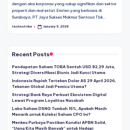
dengan aksi korporasi yang cukup signifikan dari sektor
properti dan real estat. Emiten yang berbasis di
Surabaya, PT Jaya Sukses Makmur Sentosa Tbk…
technotribe
January 9, 2026
Posted
by
Recent Posts
Pendapatan Saham TOBA Sentuh USD 82,29 Juta,
Strategi Diversifikasi Bisnis Jadi Kunci Utama
Indonesia Rupiah Tertekan Dolar AS 29 April 2026,
Tekanan Global Jadi Pemicu Utama?
Strategi Bank Raya Perkuat Ekosistem Digital
Lewat Program Loyalitas Nasabah
Laba Saham DSNG Tumbuh 15%, Apakah Masih
Menarik untuk Koleksi Saham CPO Ini?
Menkeu Purbaya Pastikan Kondisi APBN Solid,
“Uang Kita Masih Banyak” untuk Hadapi