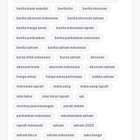
berita bank mandiri
berita bri
berita ekonomi
berita ekonomi indonesia
berita ekonomi saham
berita harga emas
berita indonesia rupiah
berita perbankan
berita perbankan indonesia
berita saham
berita saham indonesia
bursa efek indonesia
bursa saham
ekonomi
ekonomi bank
ekonomi indonesia
ekonomi saham
harga emas
harga emas perhiasan
indeks saham
indonesia rupiah
mata uang
mata uang rupiah
nilai tukar
nilai tukar rupiah
ojk
otoritas jasa keuangan
perak antam
perbankan indonesia
rekomendasi saham
rupiah melemah
saham
saham 2026
saham bbca
saham indonesia
suku bunga