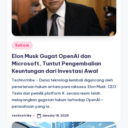
Posted
Saham
in
Elon Musk Gugat OpenAI dan
Microsoft, Tuntut Pengembalian
Keuntungan dari Investasi Awal
Technotribe - Dunia teknologi kembali diguncang oleh
perseteruan hukum antara para raksasa. Elon Musk, CEO
Tesla dan pemilik platform X, secara resmi telah
melayangkan gugatan hukum terhadap OpenAI—
perusahaan yang ia…
technotribe
January 18, 2026
Posted
by