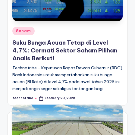
kondisi
m
ekonomi
i
Indonesia
secara
In
cepat,
Posted
Saham
d
akurat,
in
Suku Bunga Acuan Tetap di Level
o
dan
4,7%: Cermati Sektor Saham Pilihan
terpercaya.
n
Analis Berikut!
e
Technotribe - Keputusan Rapat Dewan Gubernur (RDG)
si
Bank Indonesia untuk mempertahankan suku bunga
acuan (BI Rate) di level 4,7% pada awal tahun 2026 ini
a
menjadi angin segar sekaligus tantangan bagi…
A
technotribe
February 20, 2026
Posted
k
by
t
u
a