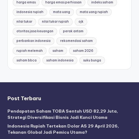
harga emas
harga emas perhiasan
indeks saham
indonesia rupiah
mata uang
mata uang rupiah
nilai tukar
nilai tukar rupiah
ojk
otoritas jasa keuangan
perak antam
perbankan indonesia
rekomendasi saham
rupiah melemah
saham
saham 2026
saham bbca
saham indonesia
suku bunga
Post Terbaru
Pendapatan Saham TOBA Sentuh USD 82,29 Juta,
Strategi Diversifikasi Bisnis Jadi Kunci Utama
Indonesia Rupiah Tertekan Dolar AS 29 April 2026,
Tekanan Global Jadi Pemicu Utama?