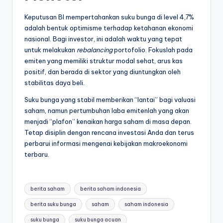
Keputusan BI mempertahankan suku bunga di level 4,7%
adalah bentuk optimisme terhadap ketahanan ekonomi
nasional. Bagi investor, ini adalah waktu yang tepat
untuk melakukan
rebalancing
portofolio. Fokuslah pada
emiten yang memiliki struktur modal sehat, arus kas
positif, dan berada di sektor yang diuntungkan oleh
stabilitas daya beli.
Suku bunga yang stabil memberikan “lantai” bagi valuasi
saham, namun pertumbuhan laba emitenlah yang akan
menjadi “plafon” kenaikan harga saham di masa depan.
Tetap disiplin dengan rencana investasi Anda dan terus
perbarui informasi mengenai kebijakan makroekonomi
terbaru.
Tags:
berita saham
berita saham indonesia
berita suku bunga
saham
saham indonesia
suku bunga
suku bunga acuan