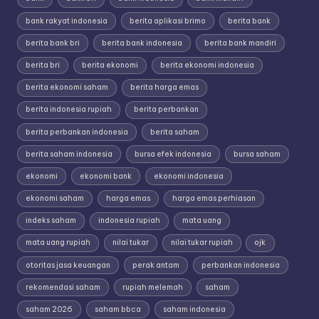
bank rakyat indonesia
berita aplikasi brimo
berita bank
berita bank bri
berita bank indonesia
berita bank mandiri
berita bri
berita ekonomi
berita ekonomi indonesia
berita ekonomi saham
berita harga emas
berita indonesia rupiah
berita perbankan
berita perbankan indonesia
berita saham
berita saham indonesia
bursa efek indonesia
bursa saham
ekonomi
ekonomi bank
ekonomi indonesia
ekonomi saham
harga emas
harga emas perhiasan
indeks saham
indonesia rupiah
mata uang
mata uang rupiah
nilai tukar
nilai tukar rupiah
ojk
otoritas jasa keuangan
perak antam
perbankan indonesia
rekomendasi saham
rupiah melemah
saham
saham 2026
saham bbca
saham indonesia