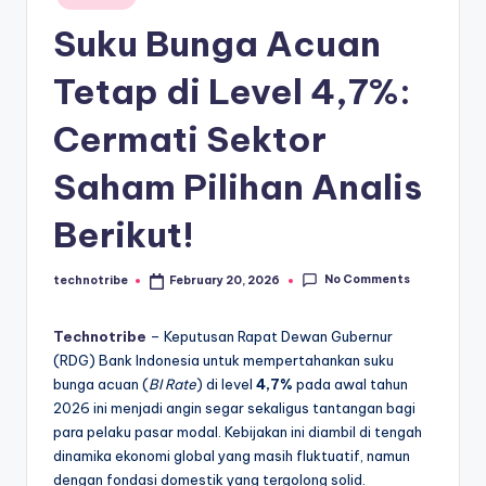
kondisi
m
in
ekonomi
Suku Bunga Acuan
i
Indonesia
secara
In
Tetap di Level 4,7%:
cepat,
d
Cermati Sektor
akurat,
o
dan
Saham Pilihan Analis
terpercaya.
n
e
Berikut!
si
No Comments
technotribe
February 20, 2026
Posted
a
by
A
Technotribe
– Keputusan Rapat Dewan Gubernur
(RDG) Bank Indonesia untuk mempertahankan suku
k
bunga acuan (
BI Rate
) di level
4,7%
pada awal tahun
t
2026 ini menjadi angin segar sekaligus tantangan bagi
para pelaku pasar modal. Kebijakan ini diambil di tengah
u
dinamika ekonomi global yang masih fluktuatif, namun
a
dengan fondasi domestik yang tergolong solid.