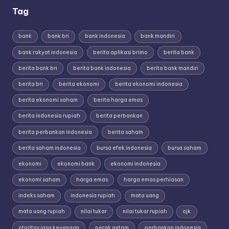
Tag
bank
bank bri
bank indonesia
bank mandiri
bank rakyat indonesia
berita aplikasi brimo
berita bank
berita bank bri
berita bank indonesia
berita bank mandiri
berita bri
berita ekonomi
berita ekonomi indonesia
berita ekonomi saham
berita harga emas
berita indonesia rupiah
berita perbankan
berita perbankan indonesia
berita saham
berita saham indonesia
bursa efek indonesia
bursa saham
ekonomi
ekonomi bank
ekonomi indonesia
ekonomi saham
harga emas
harga emas perhiasan
indeks saham
indonesia rupiah
mata uang
mata uang rupiah
nilai tukar
nilai tukar rupiah
ojk
otoritas jasa keuangan
perak antam
perbankan indonesia