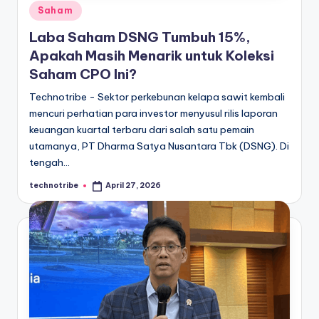
Posted
Saham
in
Laba Saham DSNG Tumbuh 15%,
Apakah Masih Menarik untuk Koleksi
Saham CPO Ini?
Technotribe - Sektor perkebunan kelapa sawit kembali
mencuri perhatian para investor menyusul rilis laporan
keuangan kuartal terbaru dari salah satu pemain
utamanya, PT Dharma Satya Nusantara Tbk (DSNG). Di
tengah…
technotribe
April 27, 2026
Posted
by