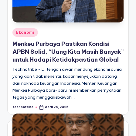
Posted
Ekonomi
in
Menkeu Purbaya Pastikan Kondisi
APBN Solid, “Uang Kita Masih Banyak”
untuk Hadapi Ketidakpastian Global
Technotribe - Di tengah awan mendung ekonomi dunia
yang kian tidak menentu, kabar menyejukkan datang
dari nakhoda keuangan Indonesia. Menteri Keuangan
Menkeu Purbaya baru-baru ini memberikan pernyataan
tegas yang menggarisbawahi…
technotribe
April 26, 2026
Posted
by