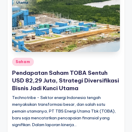
kondisi
m
ekonomi
i
Indonesia
secara
In
cepat,
d
akurat,
o
dan
terpercaya.
n
e
Posted
Saham
in
si
Pendapatan Saham TOBA Sentuh
USD 82,29 Juta, Strategi Diversifikasi
a
Bisnis Jadi Kunci Utama
A
Technotribe - Sektor energi Indonesia tengah
k
menyaksikan transformasi besar, dan salah satu
t
pemain utamanya, PT TBS Energi Utama Tbk (TOBA),
baru saja mencatatkan pencapaian finansial yang
u
signifikan. Dalam laporan kinerja…
a