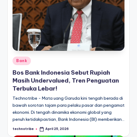
Posted
Bank
in
Bos Bank Indonesia Sebut Rupiah
Masih Undervalued, Tren Penguatan
Terbuka Lebar!
Technotribe - Mata uang Garuda kini tengah berada di
bawah sorotan tajam para pelaku pasar dan pengamat
ekonomi. Di tengah dinamika ekonomi global yang
penuh ketidakpastian, Bank Indonesia (BI) memberikan…
technotribe
April 25, 2026
Posted
by