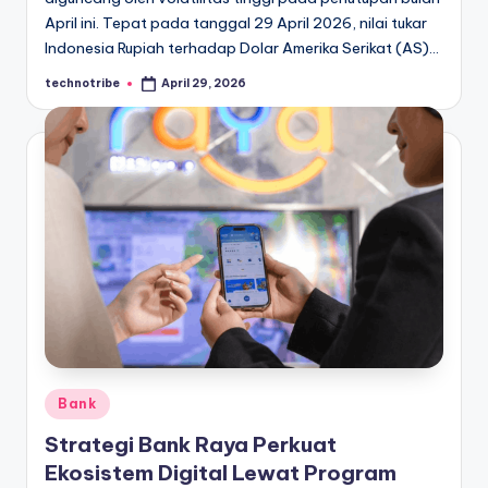
April ini. Tepat pada tanggal 29 April 2026, nilai tukar
Indonesia Rupiah terhadap Dolar Amerika Serikat (AS)…
technotribe
April 29, 2026
Posted
by
Posted
Bank
in
Strategi Bank Raya Perkuat
Ekosistem Digital Lewat Program