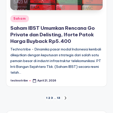
Posted
Saham
in
Saham IBST Umumkan Rencana Go
Private dan Delisting, Iforte Patok
Harga Buyback Rp5.400
Technotribe - Dinamika pasar modal Indonesia kembali
dikejutkan dengan keputusan strategis dari salah satu
pemain besar di industri infrastruktur telekomunikasi. PT
Inti Bangun Sejahtera Tbk. (Saham IBST) secara resmi
telah…
technotribe
April 21, 2026
Posted
by
Posts
1
2
3
…
13
NEXT
PAGE
pagination