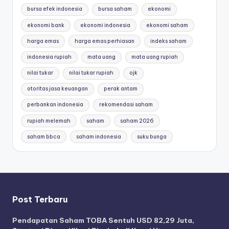
bursa efek indonesia
bursa saham
ekonomi
ekonomi bank
ekonomi indonesia
ekonomi saham
harga emas
harga emas perhiasan
indeks saham
indonesia rupiah
mata uang
mata uang rupiah
nilai tukar
nilai tukar rupiah
ojk
otoritas jasa keuangan
perak antam
perbankan indonesia
rekomendasi saham
rupiah melemah
saham
saham 2026
saham bbca
saham indonesia
suku bunga
Post Terbaru
Pendapatan Saham TOBA Sentuh USD 82,29 Juta,