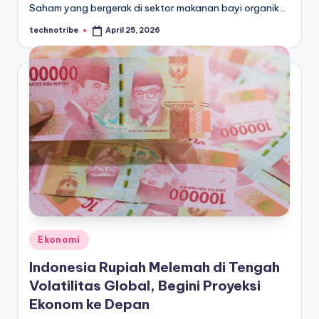
Saham yang bergerak di sektor makanan bayi organik…
technotribe
April 25, 2026
Posted
by
Posted
Ekonomi
in
Indonesia Rupiah Melemah di Tengah
Volatilitas Global, Begini Proyeksi
Ekonom ke Depan