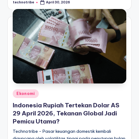
technotribe
April 30, 2026
Posted
l
by
Posted
Ekonomi
in
Indonesia Rupiah Tertekan Dolar AS
29 April 2026, Tekanan Global Jadi
Pemicu Utama?
Technotribe - Pasar keuangan domestik kembali
diguncang oleh volatilitas tinggi pada penutupan bulan