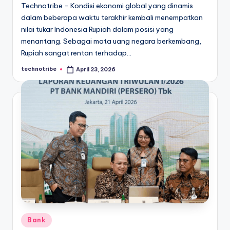
Technotribe - Kondisi ekonomi global yang dinamis
dalam beberapa waktu terakhir kembali menempatkan
nilai tukar Indonesia Rupiah dalam posisi yang
menantang. Sebagai mata uang negara berkembang,
Rupiah sangat rentan terhadap…
technotribe
April 23, 2026
Posted
by
Posted
Bank
in