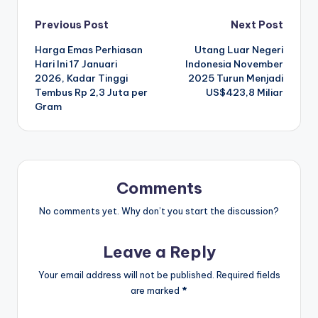
Post
Previous Post
Next Post
Harga Emas Perhiasan
Utang Luar Negeri
navigation
Hari Ini 17 Januari
Indonesia November
2026, Kadar Tinggi
2025 Turun Menjadi
Tembus Rp 2,3 Juta per
US$423,8 Miliar
Gram
Comments
No comments yet. Why don’t you start the discussion?
Leave a Reply
Your email address will not be published.
Required fields
are marked
*