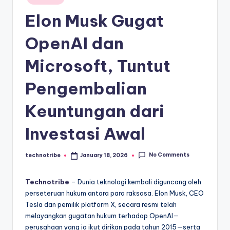
kondisi
m
in
ekonomi
Elon Musk Gugat
i
Indonesia
secara
In
OpenAI dan
cepat,
d
Microsoft, Tuntut
akurat,
o
dan
Pengembalian
terpercaya.
n
e
Keuntungan dari
si
Investasi Awal
a
A
No Comments
technotribe
January 18, 2026
Posted
by
k
Technotribe
– Dunia teknologi kembali diguncang oleh
t
perseteruan hukum antara para raksasa. Elon Musk, CEO
Tesla dan pemilik platform X, secara resmi telah
u
melayangkan gugatan hukum terhadap OpenAI—
a
perusahaan yang ia ikut dirikan pada tahun 2015—serta