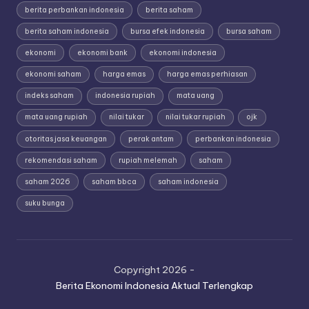
berita perbankan indonesia
berita saham
berita saham indonesia
bursa efek indonesia
bursa saham
ekonomi
ekonomi bank
ekonomi indonesia
ekonomi saham
harga emas
harga emas perhiasan
indeks saham
indonesia rupiah
mata uang
mata uang rupiah
nilai tukar
nilai tukar rupiah
ojk
otoritas jasa keuangan
perak antam
perbankan indonesia
rekomendasi saham
rupiah melemah
saham
saham 2026
saham bbca
saham indonesia
suku bunga
Copyright 2026 -
Berita Ekonomi Indonesia Aktual Terlengkap