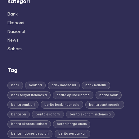
Kategori
Bank
Ekonomi
Nasional
News
Saham
Tag
bank
bank bri
bank indonesia
bank mandiri
bank rakyat indonesia
berita aplikasi brimo
berita bank
berita bank bri
berita bank indonesia
berita bank mandiri
berita bri
berita ekonomi
berita ekonomi indonesia
berita ekonomi saham
berita harga emas
berita indonesia rupiah
berita perbankan