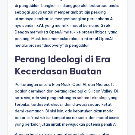
di pengadilan. Langkah ini dianggap oleh beberapa analis
sebagai upaya untuk memperlambat laju pesaing
utamanya sembari ia mengembangkan perusahaan AI-
nya sendiri,
xAI
, yang memiliki model bernama
Grok
.
Dengan memaksa OpenAI masuk ke proses litigasi yang
panjang, Musk bisa membuka rahasia internal OpenAI
melalui proses “discovery” di pengadilan.
Perang Ideologi di Era
Kecerdasan Buatan
Pertarungan antara Elon Musk, OpenAI, dan Microsoft
adalah cerminan dari perang ideologi di Silicon Valley. Di
satu sisi, ada visi pengembangan
saham teknologi
yang
terbuka, terdesentralisasi, dan diawasi secara ketat
demi keamanan. Di sisi lain, ada kebutuhan akan modal
besar, infrastruktur komputasi raksasa, dan model bisnis
yang berkelanjutan untuk mewujudkan potensi penuh AI.
Apapun hasil akhirnya, gugatan ini telah menyingkap