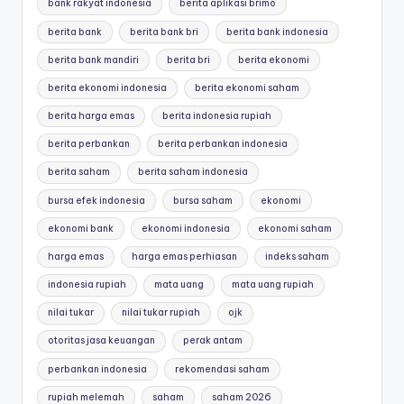
bank rakyat indonesia
berita aplikasi brimo
berita bank
berita bank bri
berita bank indonesia
berita bank mandiri
berita bri
berita ekonomi
berita ekonomi indonesia
berita ekonomi saham
berita harga emas
berita indonesia rupiah
berita perbankan
berita perbankan indonesia
berita saham
berita saham indonesia
bursa efek indonesia
bursa saham
ekonomi
ekonomi bank
ekonomi indonesia
ekonomi saham
harga emas
harga emas perhiasan
indeks saham
indonesia rupiah
mata uang
mata uang rupiah
nilai tukar
nilai tukar rupiah
ojk
otoritas jasa keuangan
perak antam
perbankan indonesia
rekomendasi saham
rupiah melemah
saham
saham 2026