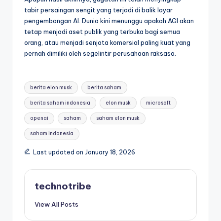
tabir persaingan sengit yang terjadi di balik layar
pengembangan AI. Dunia kini menunggu apakah AGI akan
tetap menjadi aset publik yang terbuka bagi semua
orang, atau menjadi senjata komersial paling kuat yang
pernah dimiliki oleh segelintir perusahaan raksasa.
Tags:
berita elon musk
berita saham
berita saham indonesia
elon musk
microsoft
openai
saham
saham elon musk
saham indonesia
Last updated on January 18, 2026
technotribe
View All Posts