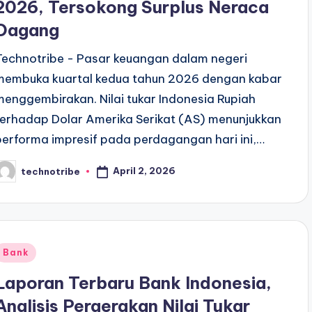
2026, Tersokong Surplus Neraca
Dagang
Technotribe - Pasar keuangan dalam negeri
membuka kuartal kedua tahun 2026 dengan kabar
menggembirakan. Nilai tukar Indonesia Rupiah
terhadap Dolar Amerika Serikat (AS) menunjukkan
performa impresif pada perdagangan hari ini,…
April 2, 2026
technotribe
osted
y
Posted
Bank
n
Laporan Terbaru Bank Indonesia,
Analisis Pergerakan Nilai Tukar