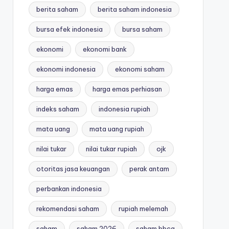
berita saham
berita saham indonesia
bursa efek indonesia
bursa saham
ekonomi
ekonomi bank
ekonomi indonesia
ekonomi saham
harga emas
harga emas perhiasan
indeks saham
indonesia rupiah
mata uang
mata uang rupiah
nilai tukar
nilai tukar rupiah
ojk
otoritas jasa keuangan
perak antam
perbankan indonesia
rekomendasi saham
rupiah melemah
saham
saham 2026
saham bbca