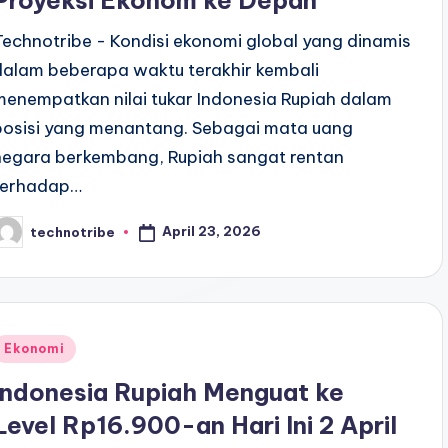
Proyeksi Ekonom ke Depan
Technotribe - Kondisi ekonomi global yang dinamis
dalam beberapa waktu terakhir kembali
menempatkan nilai tukar Indonesia Rupiah dalam
posisi yang menantang. Sebagai mata uang
negara berkembang, Rupiah sangat rentan
terhadap…
April 23, 2026
technotribe
osted
y
Posted
Ekonomi
n
Indonesia Rupiah Menguat ke
Level Rp16.900-an Hari Ini 2 April