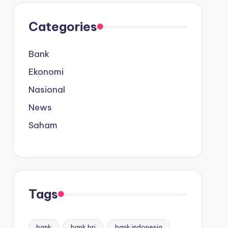
Categories
Bank
Ekonomi
Nasional
News
Saham
Tags
bank
bank bri
bank indonesia