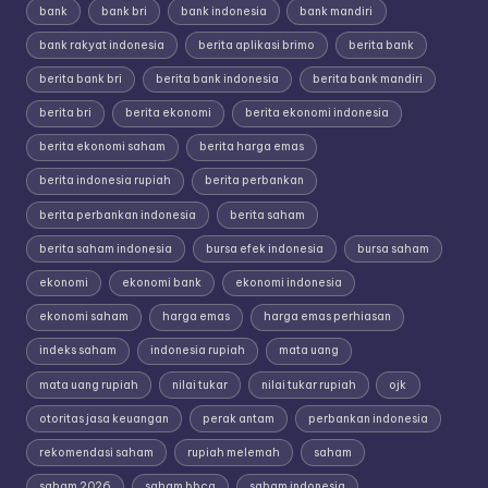
bank
bank bri
bank indonesia
bank mandiri
bank rakyat indonesia
berita aplikasi brimo
berita bank
berita bank bri
berita bank indonesia
berita bank mandiri
berita bri
berita ekonomi
berita ekonomi indonesia
berita ekonomi saham
berita harga emas
berita indonesia rupiah
berita perbankan
berita perbankan indonesia
berita saham
berita saham indonesia
bursa efek indonesia
bursa saham
ekonomi
ekonomi bank
ekonomi indonesia
ekonomi saham
harga emas
harga emas perhiasan
indeks saham
indonesia rupiah
mata uang
mata uang rupiah
nilai tukar
nilai tukar rupiah
ojk
otoritas jasa keuangan
perak antam
perbankan indonesia
rekomendasi saham
rupiah melemah
saham
saham 2026
saham bbca
saham indonesia