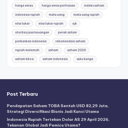
harga emas
harga emas perhiasan
indeks saham
indonesia rupiah
mata uang
mata uang rupiah
nilai tukar
nilai tukar rupiah
ojk
otoritas jasa keuangan
perak antam
perbankan indonesia
rekomendasi saham
rupiah melemah
saham
saham 2026
saham bbca
saham indonesia
suku bunga
Post Terbaru
Pendapatan Saham TOBA Sentuh USD 82,29 Juta,
Strategi Diversifikasi Bisnis Jadi Kunci Utama
Indonesia Rupiah Tertekan Dolar AS 29 April 2026,
Tekanan Global Jadi Pemicu Utama?