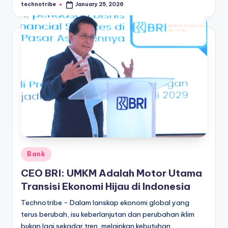
technotribe
January 25, 2026
Posted
by
Posted
Bank
in
CEO BRI: UMKM Adalah Motor Utama
Transisi Ekonomi Hijau di Indonesia
Technotribe - Dalam lanskap ekonomi global yang
terus berubah, isu keberlanjutan dan perubahan iklim
bukan lagi sekadar tren, melainkan kebutuhan