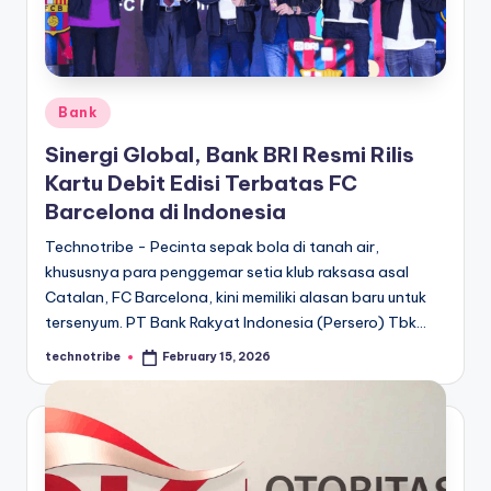
kondisi
m
ekonomi
i
Indonesia
secara
In
cepat,
Posted
Bank
d
akurat,
in
Sinergi Global, Bank BRI Resmi Rilis
o
dan
Kartu Debit Edisi Terbatas FC
terpercaya.
n
Barcelona di Indonesia
e
Technotribe - Pecinta sepak bola di tanah air,
si
khususnya para penggemar setia klub raksasa asal
Catalan, FC Barcelona, kini memiliki alasan baru untuk
a
tersenyum. PT Bank Rakyat Indonesia (Persero) Tbk…
A
technotribe
February 15, 2026
Posted
k
by
t
u
a