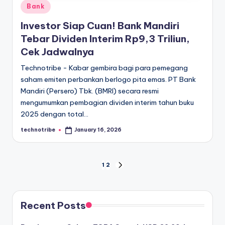
Posted
Bank
in
Investor Siap Cuan! Bank Mandiri
Tebar Dividen Interim Rp9,3 Triliun,
Cek Jadwalnya
Technotribe - Kabar gembira bagi para pemegang
saham emiten perbankan berlogo pita emas. PT Bank
Mandiri (Persero) Tbk. (BMRI) secara resmi
mengumumkan pembagian dividen interim tahun buku
2025 dengan total…
technotribe
January 16, 2026
Posted
by
Posts
1
2
NEXT
PAGE
pagination
Recent Posts