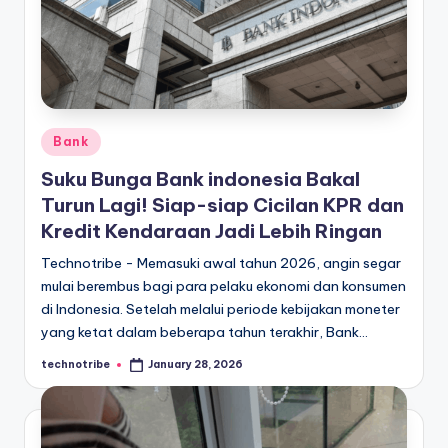
Posted
Bank
in
Suku Bunga Bank indonesia Bakal
Turun Lagi! Siap-siap Cicilan KPR dan
Kredit Kendaraan Jadi Lebih Ringan
Technotribe - Memasuki awal tahun 2026, angin segar
mulai berembus bagi para pelaku ekonomi dan konsumen
di Indonesia. Setelah melalui periode kebijakan moneter
yang ketat dalam beberapa tahun terakhir, Bank…
technotribe
January 28, 2026
Posted
by