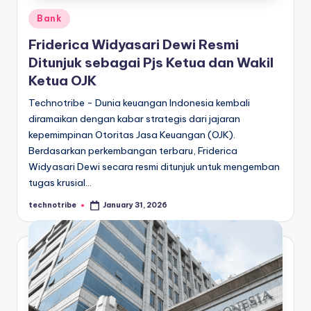
Posted
Bank
in
Friderica Widyasari Dewi Resmi
Ditunjuk sebagai Pjs Ketua dan Wakil
Ketua OJK
Technotribe - Dunia keuangan Indonesia kembali
diramaikan dengan kabar strategis dari jajaran
kepemimpinan Otoritas Jasa Keuangan (OJK).
Berdasarkan perkembangan terbaru, Friderica
Widyasari Dewi secara resmi ditunjuk untuk mengemban
tugas krusial…
technotribe
January 31, 2026
Posted
by