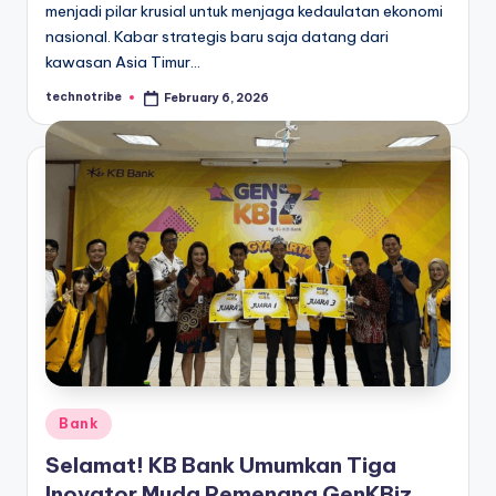
menjadi pilar krusial untuk menjaga kedaulatan ekonomi
nasional. Kabar strategis baru saja datang dari
kawasan Asia Timur…
technotribe
February 6, 2026
Posted
by
Posted
Bank
in
Selamat! KB Bank Umumkan Tiga
Inovator Muda Pemenang GenKBiz