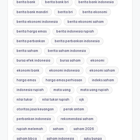
berita bank
berita bank bri
berita bank indonesia
berita bank mandiri
berita bri
berita ekonomi
berita ekonomi indonesia
berita ekonomi saham
berita harga emas
berita indonesia rupiah
berita perbankan
berita perbankan indonesia
berita saham
berita saham indonesia
bursa efek indonesia
bursa saham
ekonomi
ekonomi bank
ekonomi indonesia
ekonomi saham
harga emas
harga emas perhiasan
indeks saham
indonesia rupiah
mata uang
mata uang rupiah
nilai tukar
nilai tukar rupiah
ojk
otoritas jasa keuangan
perak antam
perbankan indonesia
rekomendasi saham
rupiah melemah
saham
saham 2026
saham bbca
saham indonesia
suku bunga