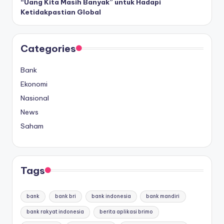
“Uang Kita Masih Banyak” untuk Hadapi
Ketidakpastian Global
Categories
Bank
Ekonomi
Nasional
News
Saham
Tags
bank
bank bri
bank indonesia
bank mandiri
bank rakyat indonesia
berita aplikasi brimo