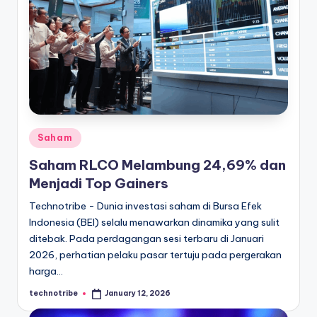
l
Posted
Saham
in
Saham RLCO Melambung 24,69% dan
Menjadi Top Gainers
Technotribe - Dunia investasi saham di Bursa Efek
Indonesia (BEI) selalu menawarkan dinamika yang sulit
ditebak. Pada perdagangan sesi terbaru di Januari
2026, perhatian pelaku pasar tertuju pada pergerakan
harga…
technotribe
January 12, 2026
Posted
by