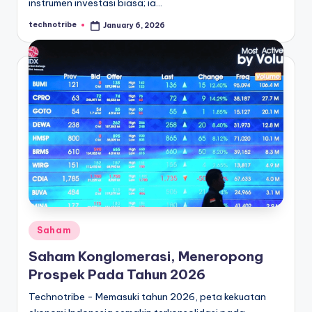
instrumen investasi biasa; ia…
technotribe
January 6, 2026
Posted
by
Posted
Saham
in
Saham Konglomerasi, Meneropong
Prospek Pada Tahun 2026
Technotribe - Memasuki tahun 2026, peta kekuatan