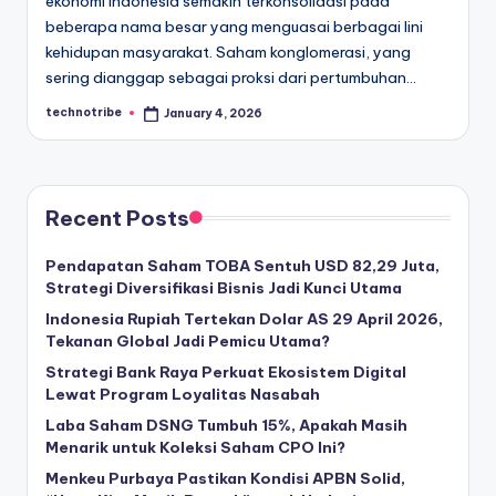
ekonomi Indonesia semakin terkonsolidasi pada
beberapa nama besar yang menguasai berbagai lini
kehidupan masyarakat. Saham konglomerasi, yang
sering dianggap sebagai proksi dari pertumbuhan…
technotribe
January 4, 2026
Posted
by
Recent Posts
Pendapatan Saham TOBA Sentuh USD 82,29 Juta,
Strategi Diversifikasi Bisnis Jadi Kunci Utama
Indonesia Rupiah Tertekan Dolar AS 29 April 2026,
Tekanan Global Jadi Pemicu Utama?
Strategi Bank Raya Perkuat Ekosistem Digital
Lewat Program Loyalitas Nasabah
Laba Saham DSNG Tumbuh 15%, Apakah Masih
Menarik untuk Koleksi Saham CPO Ini?
Menkeu Purbaya Pastikan Kondisi APBN Solid,