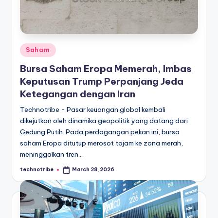
kondisi
m
ekonomi
i
Indonesia
secara
In
cepat,
Posted
Saham
d
akurat,
in
Bursa Saham Eropa Memerah, Imbas
o
dan
Keputusan Trump Perpanjang Jeda
terpercaya.
n
Ketegangan dengan Iran
e
Technotribe - Pasar keuangan global kembali
si
dikejutkan oleh dinamika geopolitik yang datang dari
Gedung Putih. Pada perdagangan pekan ini, bursa
a
saham Eropa ditutup merosot tajam ke zona merah,
A
meninggalkan tren…
k
technotribe
March 28, 2026
Posted
by
t
u
a