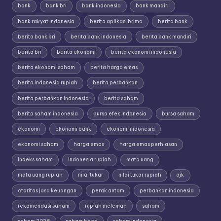
bank
bank bri
bank indonesia
bank mandiri
bank rakyat indonesia
berita aplikasi brimo
berita bank
berita bank bri
berita bank indonesia
berita bank mandiri
berita bri
berita ekonomi
berita ekonomi indonesia
berita ekonomi saham
berita harga emas
berita indonesia rupiah
berita perbankan
berita perbankan indonesia
berita saham
berita saham indonesia
bursa efek indonesia
bursa saham
ekonomi
ekonomi bank
ekonomi indonesia
ekonomi saham
harga emas
harga emas perhiasan
indeks saham
indonesia rupiah
mata uang
mata uang rupiah
nilai tukar
nilai tukar rupiah
ojk
otoritas jasa keuangan
perak antam
perbankan indonesia
rekomendasi saham
rupiah melemah
saham