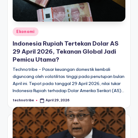
kondisi
m
ekonomi
i
Indonesia
secara
In
cepat,
Posted
Ekonomi
d
akurat,
in
Indonesia Rupiah Tertekan Dolar AS
o
dan
29 April 2026, Tekanan Global Jadi
terpercaya.
n
Pemicu Utama?
e
Technotribe - Pasar keuangan domestik kembali
si
diguncang oleh volatilitas tinggi pada penutupan bulan
April ini. Tepat pada tanggal 29 April 2026, nilai tukar
a
Indonesia Rupiah terhadap Dolar Amerika Serikat (AS)…
A
technotribe
April 29, 2026
Posted
k
by
t
u
a