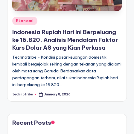
Posted
Ekonomi
in
Indonesia Rupiah Hari Ini Berpeluang
ke 16.820, Analisis Mendalam Faktor
Kurs Dolar AS yang Kian Perkasa
Technotribe - Kondisi pasar keuangan domestik
kembali bergejolak seiring dengan tekanan yang dialami
oleh mata uang Garuda. Berdasarkan data
perdagangan terbaru, nilai tukar Indonesia Rupiah hari
ini berpeluang ke 16.820…
technotribe
January 8, 2026
Posted
by
Recent Posts