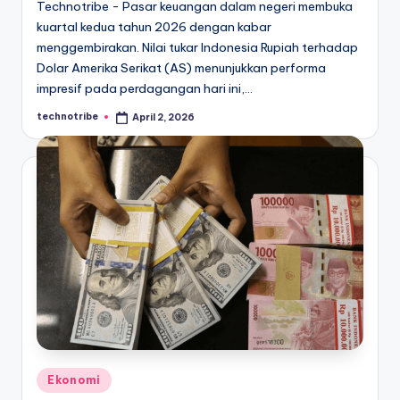
Technotribe - Pasar keuangan dalam negeri membuka
kuartal kedua tahun 2026 dengan kabar
menggembirakan. Nilai tukar Indonesia Rupiah terhadap
Dolar Amerika Serikat (AS) menunjukkan performa
impresif pada perdagangan hari ini,…
technotribe
April 2, 2026
Posted
by
Posted
Ekonomi
in