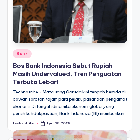
l
Posted
Bank
in
Bos Bank Indonesia Sebut Rupiah
Masih Undervalued, Tren Penguatan
Terbuka Lebar!
Technotribe - Mata uang Garuda kini tengah berada di
bawah sorotan tajam para pelaku pasar dan pengamat
ekonomi. Di tengah dinamika ekonomi global yang
penuh ketidakpastian, Bank Indonesia (BI) memberikan…
technotribe
April 25, 2026
Posted
by