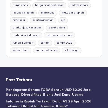
harga emas
harga emas perhiasan
indeks saham
indonesia rupiah
mata uang
mata uang rupiah
nilai tukar
nilai tukar rupiah
ojk
otoritas jasa keuangan
perak antam
perbankan indonesia
rekomendasi saham
rupiah melemah
saham
saham 2026
saham bbca
saham indonesia
suku bunga
Post Terbaru
Pendapatan Saham TOBA Sentuh USD 82,29 Juta,
Strategi Diversifikasi Bisnis Jadi Kunci Utama
Indonesia Rupiah Tertekan Dolar AS 29 April 2026,
Tekanan Global Jadi Pemicu Utama?