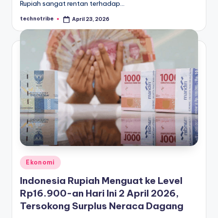
Rupiah sangat rentan terhadap…
technotribe
April 23, 2026
Posted
by
Posted
Ekonomi
in
Indonesia Rupiah Menguat ke Level
Rp16.900-an Hari Ini 2 April 2026,
Tersokong Surplus Neraca Dagang