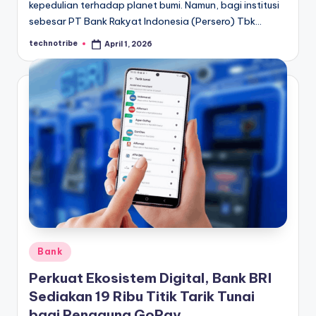
kepedulian terhadap planet bumi. Namun, bagi institusi
sebesar PT Bank Rakyat Indonesia (Persero) Tbk…
technotribe
April 1, 2026
Posted
by
Posted
Bank
in
Perkuat Ekosistem Digital, Bank BRI
Sediakan 19 Ribu Titik Tarik Tunai
bagi Pengguna GoPay