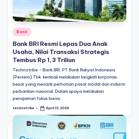
kondisi
m
ekonomi
i
Indonesia
secara
In
cepat,
Posted
Bank
d
akurat,
in
Bank BRI Resmi Lepas Dua Anak
o
dan
Usaha, Nilai Transaksi Strategis
terpercaya.
n
Tembus Rp 1,3 Triliun
e
Technotribe - Bank BRI, PT Bank Rakyat Indonesia
si
(Persero) Tbk. kembali melakukan langkah korporasi
besar yang menarik perhatian pasar modal dan industri
a
perbankan nasional. Dalam upaya melakukan
A
penajaman fokus bisnis…
k
technotribe
April 13, 2026
Posted
by
t
u
a