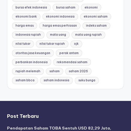
bursa efek indonesia
bursa saham
ekonomi
ekonomi bank
ekonomi indonesia
ekonomi saham
harga emas
harga emas perhiasan
indeks saham
indonesia rupiah
mata uang
mata uang rupiah
nilai tukar
nilai tukar rupiah
ojk
otoritas jasa keuangan
perak antam
perbankan indonesia
rekomendasi saham
rupiah melemah
saham
saham 2026
saham bbca
saham indonesia
suku bunga
Post Terbaru
Pendapatan Saham TOBA Sentuh USD 82,29 Juta,