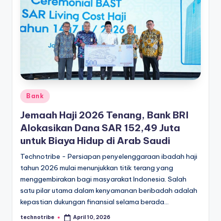
l
Posted
Bank
in
Jemaah Haji 2026 Tenang, Bank BRI
Alokasikan Dana SAR 152,49 Juta
untuk Biaya Hidup di Arab Saudi
Technotribe - Persiapan penyelenggaraan ibadah haji
tahun 2026 mulai menunjukkan titik terang yang
menggembirakan bagi masyarakat Indonesia. Salah
satu pilar utama dalam kenyamanan beribadah adalah
kepastian dukungan finansial selama berada…
technotribe
April 10, 2026
Posted