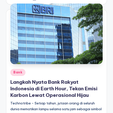
by
Posted
Bank
in
Langkah Nyata Bank Rakyat
Indonesia di Earth Hour, Tekan Emisi
Karbon Lewat Operasional Hijau
Technotribe - Setiap tahun, jutaan orang di seluruh
dunia mematikan lampu selama satu jam sebagai simbol