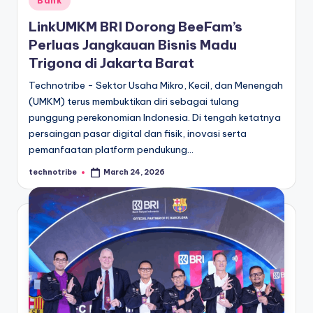
Bank
in
LinkUMKM BRI Dorong BeeFam’s
Perluas Jangkauan Bisnis Madu
Trigona di Jakarta Barat
Technotribe - Sektor Usaha Mikro, Kecil, dan Menengah
(UMKM) terus membuktikan diri sebagai tulang
punggung perekonomian Indonesia. Di tengah ketatnya
persaingan pasar digital dan fisik, inovasi serta
pemanfaatan platform pendukung…
technotribe
March 24, 2026
Posted
by