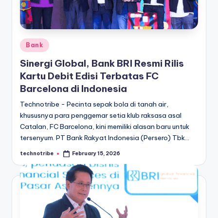
Posted
Bank
in
Sinergi Global, Bank BRI Resmi Rilis
Kartu Debit Edisi Terbatas FC
Barcelona di Indonesia
Technotribe - Pecinta sepak bola di tanah air,
khususnya para penggemar setia klub raksasa asal
Catalan, FC Barcelona, kini memiliki alasan baru untuk
tersenyum. PT Bank Rakyat Indonesia (Persero) Tbk…
technotribe
February 15, 2026
Posted
by