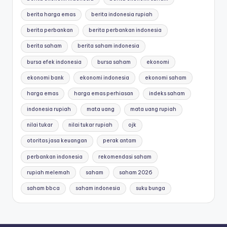
berita harga emas
berita indonesia rupiah
berita perbankan
berita perbankan indonesia
berita saham
berita saham indonesia
bursa efek indonesia
bursa saham
ekonomi
ekonomi bank
ekonomi indonesia
ekonomi saham
harga emas
harga emas perhiasan
indeks saham
indonesia rupiah
mata uang
mata uang rupiah
nilai tukar
nilai tukar rupiah
ojk
otoritas jasa keuangan
perak antam
perbankan indonesia
rekomendasi saham
rupiah melemah
saham
saham 2026
saham bbca
saham indonesia
suku bunga