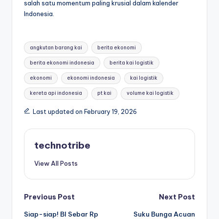
salah satu momentum paling krusial dalam kalender
Indonesia.
Tags:
angkutan barang kai
berita ekonomi
berita ekonomi indonesia
berita kai logistik
ekonomi
ekonomi indonesia
kai logistik
kereta api indonesia
pt kai
volume kai logistik
Last updated on February 19, 2026
technotribe
View All Posts
Post
Previous Post
Next Post
Siap-siap! BI Sebar Rp
Suku Bunga Acuan