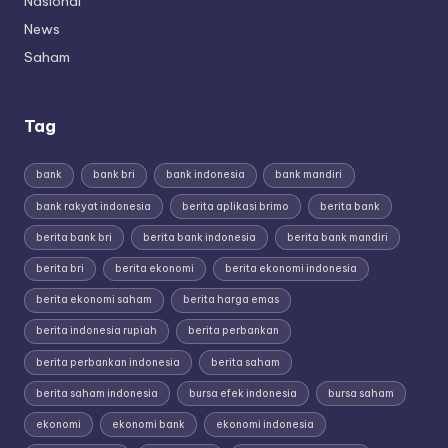
Nasional
News
Saham
Tag
bank
bank bri
bank indonesia
bank mandiri
bank rakyat indonesia
berita aplikasi brimo
berita bank
berita bank bri
berita bank indonesia
berita bank mandiri
berita bri
berita ekonomi
berita ekonomi indonesia
berita ekonomi saham
berita harga emas
berita indonesia rupiah
berita perbankan
berita perbankan indonesia
berita saham
berita saham indonesia
bursa efek indonesia
bursa saham
ekonomi
ekonomi bank
ekonomi indonesia