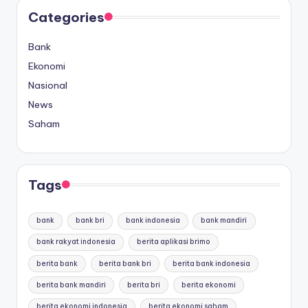
Categories
Bank
Ekonomi
Nasional
News
Saham
Tags
bank
bank bri
bank indonesia
bank mandiri
bank rakyat indonesia
berita aplikasi brimo
berita bank
berita bank bri
berita bank indonesia
berita bank mandiri
berita bri
berita ekonomi
berita ekonomi indonesia
berita ekonomi saham