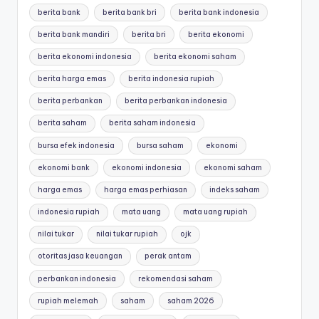
berita bank
berita bank bri
berita bank indonesia
berita bank mandiri
berita bri
berita ekonomi
berita ekonomi indonesia
berita ekonomi saham
berita harga emas
berita indonesia rupiah
berita perbankan
berita perbankan indonesia
berita saham
berita saham indonesia
bursa efek indonesia
bursa saham
ekonomi
ekonomi bank
ekonomi indonesia
ekonomi saham
harga emas
harga emas perhiasan
indeks saham
indonesia rupiah
mata uang
mata uang rupiah
nilai tukar
nilai tukar rupiah
ojk
otoritas jasa keuangan
perak antam
perbankan indonesia
rekomendasi saham
rupiah melemah
saham
saham 2026