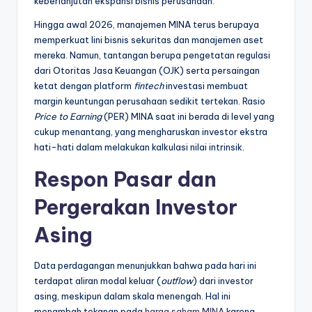
keberlanjutan ekspansi bisnis perusahaan.
Hingga awal 2026, manajemen MINA terus berupaya
memperkuat lini bisnis sekuritas dan manajemen aset
mereka. Namun, tantangan berupa pengetatan regulasi
dari Otoritas Jasa Keuangan (OJK) serta persaingan
ketat dengan platform
fintech
investasi membuat
margin keuntungan perusahaan sedikit tertekan. Rasio
Price to Earning
(PER) MINA saat ini berada di level yang
cukup menantang, yang mengharuskan investor ekstra
hati-hati dalam melakukan kalkulasi nilai intrinsik.
Respon Pasar dan
Pergerakan Investor
Asing
Data perdagangan menunjukkan bahwa pada hari ini
terdapat aliran modal keluar (
outflow
) dari investor
asing, meskipun dalam skala menengah. Hal ini
menambah tekanan pada
harga saham MINA
karena