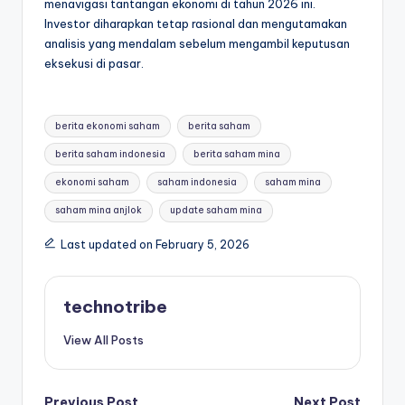
menavigasi tantangan ekonomi di tahun 2026 ini.
Investor diharapkan tetap rasional dan mengutamakan
analisis yang mendalam sebelum mengambil keputusan
eksekusi di pasar.
Tags:
berita ekonomi saham
berita saham
berita saham indonesia
berita saham mina
ekonomi saham
saham indonesia
saham mina
saham mina anjlok
update saham mina
Last updated on February 5, 2026
technotribe
View All Posts
Previous Post
Next Post