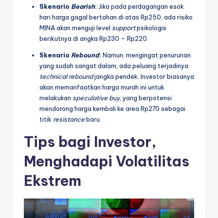
Skenario
Bearish
:
Jika pada perdagangan esok
hari harga gagal bertahan di atas Rp250, ada risiko
MINA akan menguji level
support
psikologis
berikutnya di angka Rp230 – Rp220.
Skenario
Rebound
:
Namun, mengingat penurunan
yang sudah sangat dalam, ada peluang terjadinya
technical rebound
jangka pendek. Investor biasanya
akan memanfaatkan harga murah ini untuk
melakukan
speculative buy
, yang berpotensi
mendorong harga kembali ke area Rp270 sebagai
titik
resistance
baru.
Tips bagi Investor,
Menghadapi Volatilitas
Ekstrem