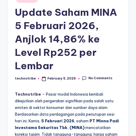
kondisi
m
in
ekonomi
Update Saham MINA
i
Indonesia
secara
In
5 Februari 2026,
cepat,
d
Anjlok 14,86% ke
akurat,
o
dan
Level Rp252 per
terpercaya.
n
e
Lembar
si
No Comments
technotribe
February 5, 2026
Posted
a
by
A
Technotribe
– Pasar modal Indonesia kembali
dikejutkan oleh pergerakan signifikan pada salah satu
k
emiten di sektor konsumer dan sumber daya alam.
t
Berdasarkan data perdagangan pada penutupan sesi
hari ini, Kamis,
5 Februari 2026
, saham
PT Minna Padi
u
Investama Sekuritas Tbk. (MINA)
mencatatkan
a
koreksi tajam. Tidak tanggung-tanggung, harga saham