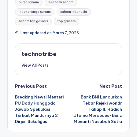
bursa saham
ekonomi saham
indeks harga saham
saham indonesia
saham top gainers
top gainers
Last updated on March 7, 2026
technotribe
View All Posts
Post
Previous Post
Next Post
Breaking News! Menteri
Bank BNI Luncurkan
navigation
PU Dody Hanggodo
Tebar Rejeki wondr
Jawab Spekulasi
Tahap II, Hadiah
Terkait Mundurnya 2
Utama Mercedes-Benz
Dirjen Sekaligus
Menanti Nasabah Setia