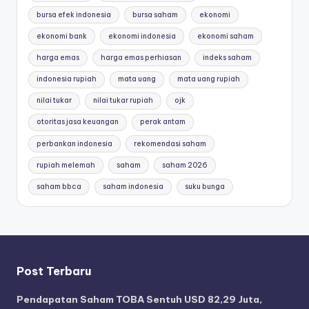
bursa efek indonesia
bursa saham
ekonomi
ekonomi bank
ekonomi indonesia
ekonomi saham
harga emas
harga emas perhiasan
indeks saham
indonesia rupiah
mata uang
mata uang rupiah
nilai tukar
nilai tukar rupiah
ojk
otoritas jasa keuangan
perak antam
perbankan indonesia
rekomendasi saham
rupiah melemah
saham
saham 2026
saham bbca
saham indonesia
suku bunga
Post Terbaru
Pendapatan Saham TOBA Sentuh USD 82,29 Juta,