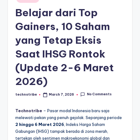
kondisi
m
in
ekonomi
Belajar dari Top
i
Indonesia
secara
In
Gainers, 10 Saham
cepat,
d
yang Tetap Eksis
akurat,
o
dan
Saat IHSG Rontok
terpercaya.
n
e
(Update 2-6 Maret
si
2026)
a
A
No Comments
technotribe
March 7, 2026
Posted
by
k
Technotribe
– Pasar modal Indonesia baru saja
t
melewati pekan yang penuh gejolak. Sepanjang periode
2 hingga 6 Maret 2026
, Indeks Harga Saham
u
Gabungan (IHSG) tampak berada di zona merah,
a
tertekan oleh sentimen makroekonomi global dan