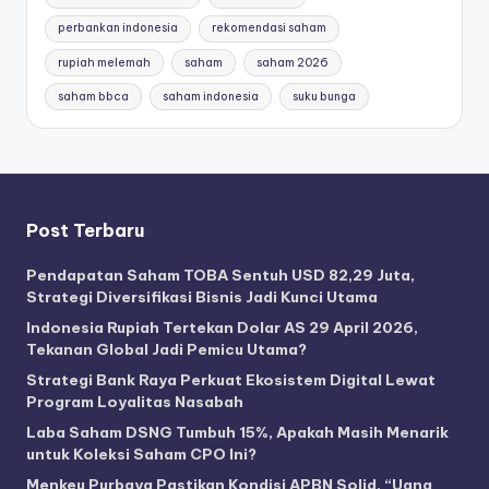
perbankan indonesia
rekomendasi saham
rupiah melemah
saham
saham 2026
saham bbca
saham indonesia
suku bunga
Post Terbaru
Pendapatan Saham TOBA Sentuh USD 82,29 Juta,
Strategi Diversifikasi Bisnis Jadi Kunci Utama
Indonesia Rupiah Tertekan Dolar AS 29 April 2026,
Tekanan Global Jadi Pemicu Utama?
Strategi Bank Raya Perkuat Ekosistem Digital Lewat
Program Loyalitas Nasabah
Laba Saham DSNG Tumbuh 15%, Apakah Masih Menarik
untuk Koleksi Saham CPO Ini?
Menkeu Purbaya Pastikan Kondisi APBN Solid, “Uang