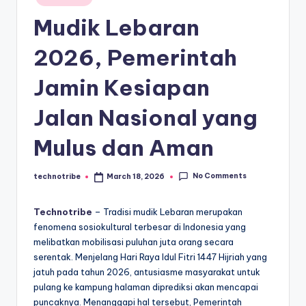
kondisi
m
in
ekonomi
Mudik Lebaran
i
Indonesia
secara
In
2026, Pemerintah
cepat,
d
Jamin Kesiapan
akurat,
o
dan
Jalan Nasional yang
terpercaya.
n
e
Mulus dan Aman
si
No Comments
technotribe
March 18, 2026
Posted
a
by
A
Technotribe
– Tradisi mudik Lebaran merupakan
fenomena sosiokultural terbesar di Indonesia yang
k
melibatkan mobilisasi puluhan juta orang secara
t
serentak. Menjelang Hari Raya Idul Fitri 1447 Hijriah yang
jatuh pada tahun 2026, antusiasme masyarakat untuk
u
pulang ke kampung halaman diprediksi akan mencapai
a
puncaknya. Menanggapi hal tersebut, Pemerintah