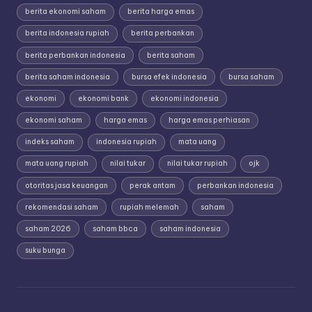
berita ekonomi saham
berita harga emas
berita indonesia rupiah
berita perbankan
berita perbankan indonesia
berita saham
berita saham indonesia
bursa efek indonesia
bursa saham
ekonomi
ekonomi bank
ekonomi indonesia
ekonomi saham
harga emas
harga emas perhiasan
indeks saham
indonesia rupiah
mata uang
mata uang rupiah
nilai tukar
nilai tukar rupiah
ojk
otoritas jasa keuangan
perak antam
perbankan indonesia
rekomendasi saham
rupiah melemah
saham
saham 2026
saham bbca
saham indonesia
suku bunga