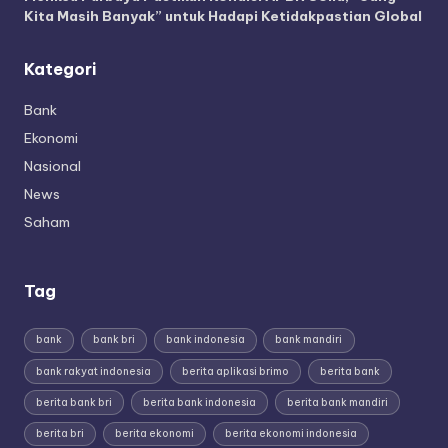
Kita Masih Banyak” untuk Hadapi Ketidakpastian Global
Kategori
Bank
Ekonomi
Nasional
News
Saham
Tag
bank
bank bri
bank indonesia
bank mandiri
bank rakyat indonesia
berita aplikasi brimo
berita bank
berita bank bri
berita bank indonesia
berita bank mandiri
berita bri
berita ekonomi
berita ekonomi indonesia