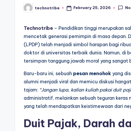
No
February 25, 2026
technotribe
A
Posted
by
k
Technotribe
– Pendidikan tinggi merupakan sal
t
mencetak generasi pemimpin di masa depan. D
(LPDP) telah menjadi simbol harapan bagi rib
u
doktor di universitas terbaik dunia. Namun, di b
a
tersimpan tanggung jawab moral yang sangat 
l
Baru-baru ini, sebuah
pesan menohok
yang dis
alumni menjadi viral dan memicu diskusi hangat
tajam:
“Jangan lupa, kalian kuliah pakai duit paj
administratif, melainkan sebuah teguran keras
yang telah mendapatkan keistimewaan dari ne
Duit Pajak, Darah d