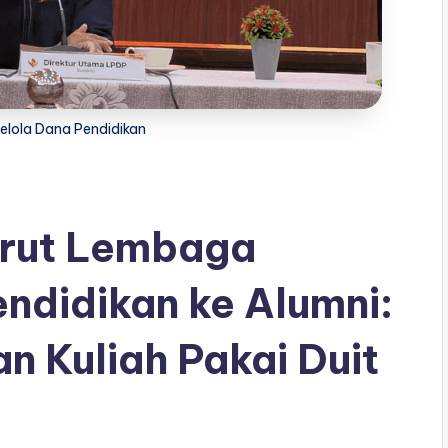
lola Dana Pendidikan
irut Lembaga
ndidikan ke Alumni:
n Kuliah Pakai Duit