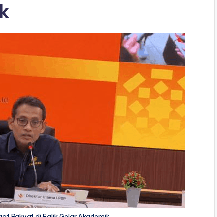
k
gat Rakyat di Balik Gelar Akademik