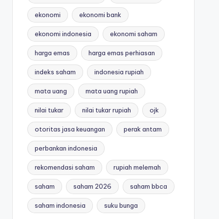
ekonomi
ekonomi bank
ekonomi indonesia
ekonomi saham
harga emas
harga emas perhiasan
indeks saham
indonesia rupiah
mata uang
mata uang rupiah
nilai tukar
nilai tukar rupiah
ojk
otoritas jasa keuangan
perak antam
perbankan indonesia
rekomendasi saham
rupiah melemah
saham
saham 2026
saham bbca
saham indonesia
suku bunga