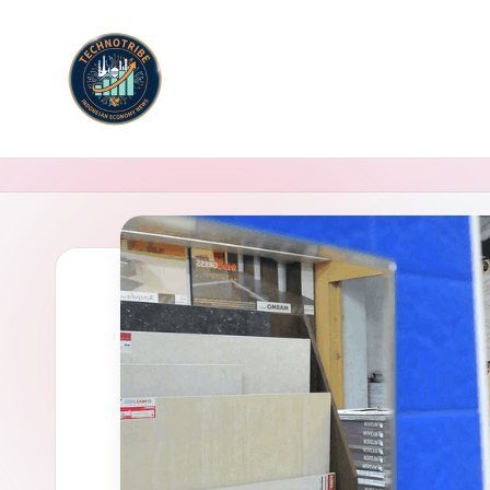
Skip
to
content
B
Berita
Ekonomi
e
Indonesia
ri
Aktual
adalah
t
platform
a
informasi
yang
E
menyajikan
k
perkembangan
o
terbaru