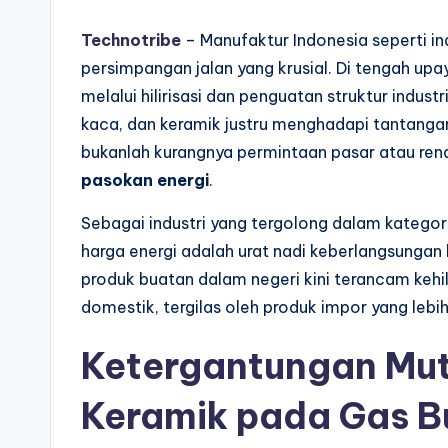
A
Technotribe
– Manufaktur Indonesia seperti ind
persimpangan jalan yang krusial. Di tengah 
k
melalui hilirisasi dan penguatan struktur industr
t
kaca, dan keramik justru menghadapi tantangan 
bukanlah kurangnya permintaan pasar atau ren
u
pasokan energi
.
a
Sebagai industri yang tergolong dalam kategor
l
harga energi adalah urat nadi keberlangsungan 
produk buatan dalam negeri kini terancam kehi
domestik, tergilas oleh produk impor yang lebih
Ketergantungan Mutl
Keramik pada Gas B