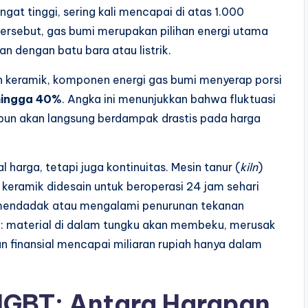
t tinggi, sering kali mencapai di atas 1.000
 tersebut, gas bumi merupakan pilihan energi utama
an dengan batu bara atau listrik.
dan keramik, komponen energi gas bumi menyerap porsi
ingga 40%
. Angka ini menunjukkan bahwa fluktuasi
pun akan langsung berdampak drastis pada harga
harga, tetapi juga kontinuitas. Mesin tanur (
kiln
)
 keramik didesain untuk beroperasi 24 jam sehari
a mendadak atau mengalami penurunan tekanan
l: material di dalam tungku akan membeku, merusak
n finansial mencapai miliaran rupiah hanya dalam
HGBT: Antara Harapan