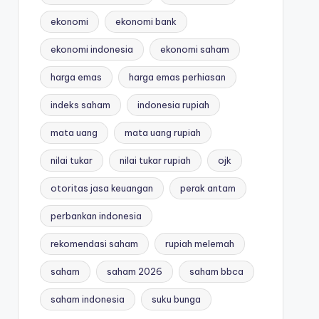
ekonomi
ekonomi bank
ekonomi indonesia
ekonomi saham
harga emas
harga emas perhiasan
indeks saham
indonesia rupiah
mata uang
mata uang rupiah
nilai tukar
nilai tukar rupiah
ojk
otoritas jasa keuangan
perak antam
perbankan indonesia
rekomendasi saham
rupiah melemah
saham
saham 2026
saham bbca
saham indonesia
suku bunga