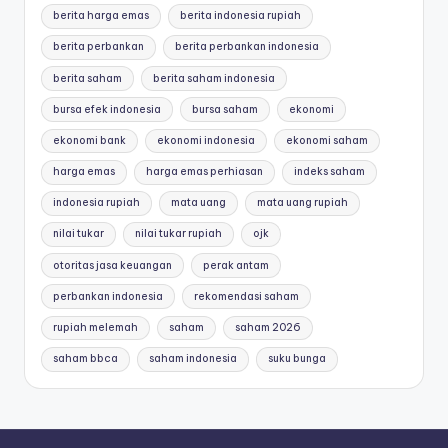
berita harga emas
berita indonesia rupiah
berita perbankan
berita perbankan indonesia
berita saham
berita saham indonesia
bursa efek indonesia
bursa saham
ekonomi
ekonomi bank
ekonomi indonesia
ekonomi saham
harga emas
harga emas perhiasan
indeks saham
indonesia rupiah
mata uang
mata uang rupiah
nilai tukar
nilai tukar rupiah
ojk
otoritas jasa keuangan
perak antam
perbankan indonesia
rekomendasi saham
rupiah melemah
saham
saham 2026
saham bbca
saham indonesia
suku bunga