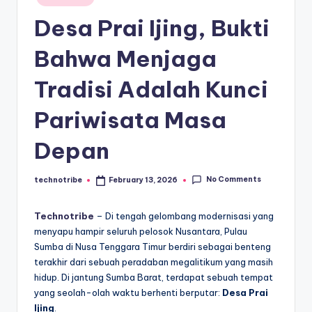
kondisi
m
in
ekonomi
Desa Prai Ijing, Bukti
i
Indonesia
secara
In
Bahwa Menjaga
cepat,
d
Tradisi Adalah Kunci
akurat,
o
dan
Pariwisata Masa
terpercaya.
n
e
Depan
si
No Comments
technotribe
February 13, 2026
Posted
a
by
A
Technotribe
– Di tengah gelombang modernisasi yang
menyapu hampir seluruh pelosok Nusantara, Pulau
k
Sumba di Nusa Tenggara Timur berdiri sebagai benteng
t
terakhir dari sebuah peradaban megalitikum yang masih
hidup. Di jantung Sumba Barat, terdapat sebuah tempat
u
yang seolah-olah waktu berhenti berputar:
Desa Prai
a
Ijing
.