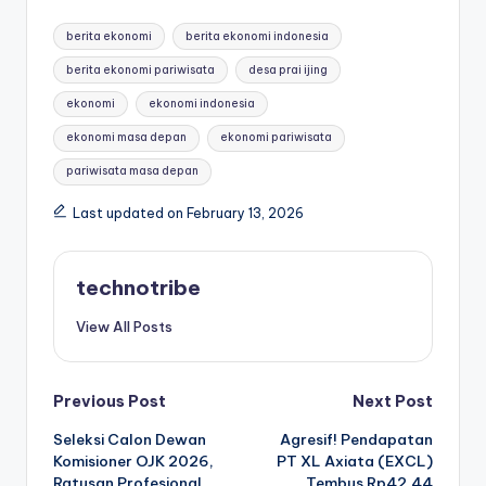
Tags:
berita ekonomi
berita ekonomi indonesia
berita ekonomi pariwisata
desa prai ijing
ekonomi
ekonomi indonesia
ekonomi masa depan
ekonomi pariwisata
pariwisata masa depan
Last updated on February 13, 2026
technotribe
View All Posts
Post
Previous Post
Next Post
Seleksi Calon Dewan
Agresif! Pendapatan
navigation
Komisioner OJK 2026,
PT XL Axiata (EXCL)
Ratusan Profesional
Tembus Rp42,44