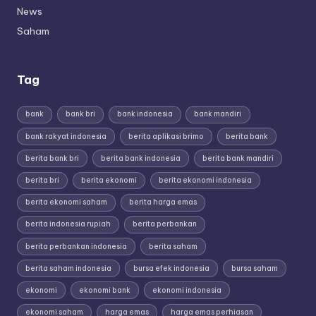
News
Saham
Tag
bank
bank bri
bank indonesia
bank mandiri
bank rakyat indonesia
berita aplikasi brimo
berita bank
berita bank bri
berita bank indonesia
berita bank mandiri
berita bri
berita ekonomi
berita ekonomi indonesia
berita ekonomi saham
berita harga emas
berita indonesia rupiah
berita perbankan
berita perbankan indonesia
berita saham
berita saham indonesia
bursa efek indonesia
bursa saham
ekonomi
ekonomi bank
ekonomi indonesia
ekonomi saham
harga emas
harga emas perhiasan