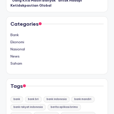
“Uang Kita Masih Banyak” untuk Hadapi
Ketidakpastian Global
Categories
Bank
Ekonomi
Nasional
News
Saham
Tags
bank
bank bri
bank indonesia
bank mandiri
bank rakyat indonesia
berita aplikasi brimo