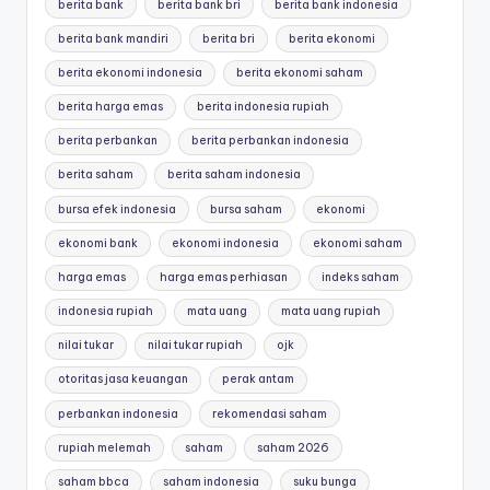
berita bank
berita bank bri
berita bank indonesia
berita bank mandiri
berita bri
berita ekonomi
berita ekonomi indonesia
berita ekonomi saham
berita harga emas
berita indonesia rupiah
berita perbankan
berita perbankan indonesia
berita saham
berita saham indonesia
bursa efek indonesia
bursa saham
ekonomi
ekonomi bank
ekonomi indonesia
ekonomi saham
harga emas
harga emas perhiasan
indeks saham
indonesia rupiah
mata uang
mata uang rupiah
nilai tukar
nilai tukar rupiah
ojk
otoritas jasa keuangan
perak antam
perbankan indonesia
rekomendasi saham
rupiah melemah
saham
saham 2026
saham bbca
saham indonesia
suku bunga