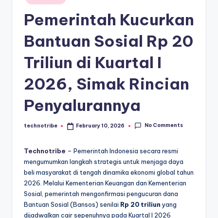
kondisi
m
in
ekonomi
Pemerintah Kucurkan
i
Indonesia
secara
In
Bantuan Sosial Rp 20
cepat,
d
Triliun di Kuartal I
akurat,
o
dan
2026, Simak Rincian
terpercaya.
n
e
Penyalurannya
si
No Comments
technotribe
February 10, 2026
Posted
a
by
A
Technotribe
– Pemerintah Indonesia secara resmi
mengumumkan langkah strategis untuk menjaga daya
k
beli masyarakat di tengah dinamika ekonomi global tahun
t
2026. Melalui Kementerian Keuangan dan Kementerian
Sosial, pemerintah mengonfirmasi pengucuran dana
u
Bantuan Sosial (Bansos) senilai
Rp 20 triliun
yang
a
dijadwalkan cair sepenuhnya pada Kuartal I 2026