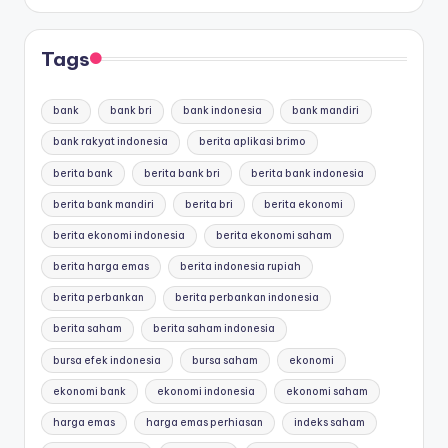
Tags
bank
bank bri
bank indonesia
bank mandiri
bank rakyat indonesia
berita aplikasi brimo
berita bank
berita bank bri
berita bank indonesia
berita bank mandiri
berita bri
berita ekonomi
berita ekonomi indonesia
berita ekonomi saham
berita harga emas
berita indonesia rupiah
berita perbankan
berita perbankan indonesia
berita saham
berita saham indonesia
bursa efek indonesia
bursa saham
ekonomi
ekonomi bank
ekonomi indonesia
ekonomi saham
harga emas
harga emas perhiasan
indeks saham