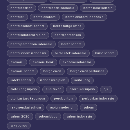
berita bank bri
berita bank indonesia
berita bank mandiri
berita bri
berita ekonomi
berita ekonomi indonesia
berita ekonomi saham
berita harga emas
berita indonesia rupiah
berita perbankan
berita perbankan indonesia
berita saham
berita saham indonesia
bursa efek indonesia
bursa saham
ekonomi
ekonomi bank
ekonomi indonesia
ekonomi saham
harga emas
harga emas perhiasan
indeks saham
indonesia rupiah
mata uang
mata uang rupiah
nilai tukar
nilai tukar rupiah
ojk
otoritas jasa keuangan
perak antam
perbankan indonesia
rekomendasi saham
rupiah melemah
saham
saham 2026
saham bbca
saham indonesia
suku bunga