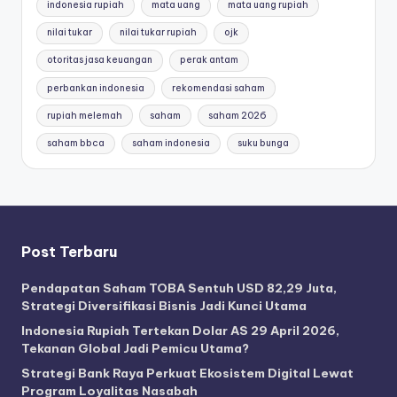
indonesia rupiah
mata uang
mata uang rupiah
nilai tukar
nilai tukar rupiah
ojk
otoritas jasa keuangan
perak antam
perbankan indonesia
rekomendasi saham
rupiah melemah
saham
saham 2026
saham bbca
saham indonesia
suku bunga
Post Terbaru
Pendapatan Saham TOBA Sentuh USD 82,29 Juta,
Strategi Diversifikasi Bisnis Jadi Kunci Utama
Indonesia Rupiah Tertekan Dolar AS 29 April 2026,
Tekanan Global Jadi Pemicu Utama?
Strategi Bank Raya Perkuat Ekosistem Digital Lewat
Program Loyalitas Nasabah