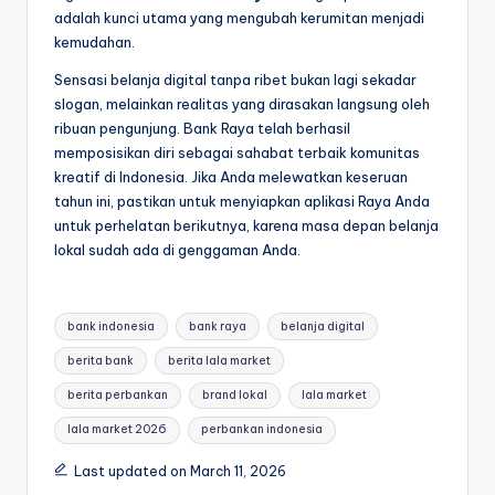
adalah kunci utama yang mengubah kerumitan menjadi
kemudahan.
Sensasi belanja digital tanpa ribet bukan lagi sekadar
slogan, melainkan realitas yang dirasakan langsung oleh
ribuan pengunjung. Bank Raya telah berhasil
memposisikan diri sebagai sahabat terbaik komunitas
kreatif di Indonesia. Jika Anda melewatkan keseruan
tahun ini, pastikan untuk menyiapkan aplikasi Raya Anda
untuk perhelatan berikutnya, karena masa depan belanja
lokal sudah ada di genggaman Anda.
Tags:
bank indonesia
bank raya
belanja digital
berita bank
berita lala market
berita perbankan
brand lokal
lala market
lala market 2026
perbankan indonesia
Last updated on March 11, 2026