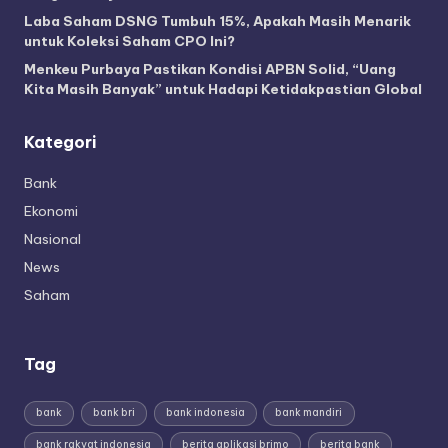
Laba Saham DSNG Tumbuh 15%, Apakah Masih Menarik
untuk Koleksi Saham CPO Ini?
Menkeu Purbaya Pastikan Kondisi APBN Solid, “Uang
Kita Masih Banyak” untuk Hadapi Ketidakpastian Global
Kategori
Bank
Ekonomi
Nasional
News
Saham
Tag
bank
bank bri
bank indonesia
bank mandiri
bank rakyat indonesia
berita aplikasi brimo
berita bank