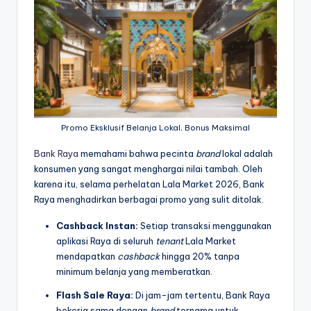
Promo Eksklusif Belanja Lokal, Bonus Maksimal
Bank Raya
memahami bahwa pecinta
brand
lokal adalah
konsumen yang sangat menghargai nilai tambah. Oleh
karena itu, selama perhelatan Lala Market 2026, Bank
Raya menghadirkan berbagai promo yang sulit ditolak.
Cashback Instan:
Setiap transaksi menggunakan
aplikasi Raya di seluruh
tenant
Lala Market
mendapatkan
cashback
hingga 20% tanpa
minimum belanja yang memberatkan.
Flash Sale Raya:
Di jam-jam tertentu, Bank Raya
bekerja sama dengan
brand
ternama untuk