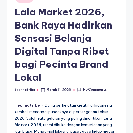
kondisi
m
in
ekonomi
Lala Market 2026,
i
Indonesia
secara
In
Bank Raya Hadirkan
cepat,
d
Sensasi Belanja
akurat,
o
dan
Digital Tanpa Ribet
terpercaya.
n
e
bagi Pecinta Brand
si
Lokal
a
A
No Comments
technotribe
March 11, 2026
Posted
by
k
Technotribe
– Dunia perhelatan kreatif di Indonesia
t
kembali mencapai puncaknya di pertengahan tahun
2026. Salah satu gelaran yang paling dinantikan,
Lala
u
Market 2026
, resmi dibuka dengan kemeriahan yang
a
luar biasa. Mengambil lokasi di pusat gaya hidup modern