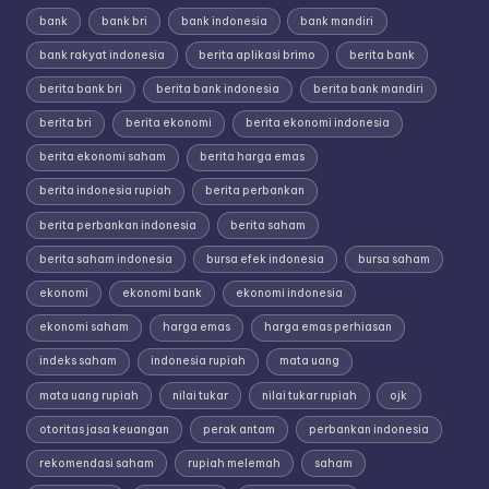
bank
bank bri
bank indonesia
bank mandiri
bank rakyat indonesia
berita aplikasi brimo
berita bank
berita bank bri
berita bank indonesia
berita bank mandiri
berita bri
berita ekonomi
berita ekonomi indonesia
berita ekonomi saham
berita harga emas
berita indonesia rupiah
berita perbankan
berita perbankan indonesia
berita saham
berita saham indonesia
bursa efek indonesia
bursa saham
ekonomi
ekonomi bank
ekonomi indonesia
ekonomi saham
harga emas
harga emas perhiasan
indeks saham
indonesia rupiah
mata uang
mata uang rupiah
nilai tukar
nilai tukar rupiah
ojk
otoritas jasa keuangan
perak antam
perbankan indonesia
rekomendasi saham
rupiah melemah
saham