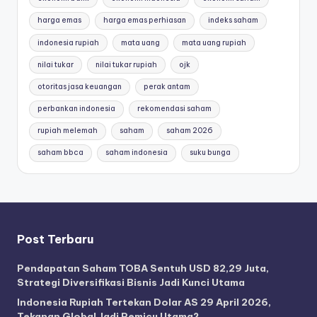
harga emas
harga emas perhiasan
indeks saham
indonesia rupiah
mata uang
mata uang rupiah
nilai tukar
nilai tukar rupiah
ojk
otoritas jasa keuangan
perak antam
perbankan indonesia
rekomendasi saham
rupiah melemah
saham
saham 2026
saham bbca
saham indonesia
suku bunga
Post Terbaru
Pendapatan Saham TOBA Sentuh USD 82,29 Juta,
Strategi Diversifikasi Bisnis Jadi Kunci Utama
Indonesia Rupiah Tertekan Dolar AS 29 April 2026,
Tekanan Global Jadi Pemicu Utama?