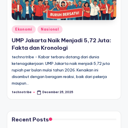
kondisi
m
ekonomi
i
Indonesia
secara
In
cepat,
Posted
Ekonomi
Nasional
d
akurat,
in
UMP Jakarta Naik Menjadi 5,72 Juta:
o
dan
Fakta dan Kronologi
terpercaya.
n
technotribe - Kabar terbaru datang dari dunia
e
ketenagakerjaan: UMP Jakarta naik menjadi 5,72 juta
si
rupiah per bulan mulai tahun 2026. Kenaikan ini
disambut dengan beragam reaksi, baik dari pekerja
a
maupun…
A
technotribe
December 25, 2025
Posted
k
by
t
u
Recent Posts
a