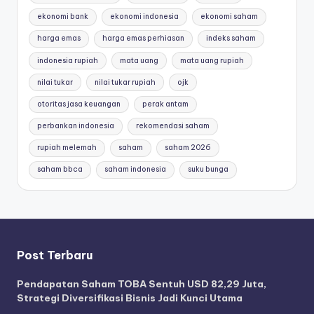
ekonomi bank
ekonomi indonesia
ekonomi saham
harga emas
harga emas perhiasan
indeks saham
indonesia rupiah
mata uang
mata uang rupiah
nilai tukar
nilai tukar rupiah
ojk
otoritas jasa keuangan
perak antam
perbankan indonesia
rekomendasi saham
rupiah melemah
saham
saham 2026
saham bbca
saham indonesia
suku bunga
Post Terbaru
Pendapatan Saham TOBA Sentuh USD 82,29 Juta,
Strategi Diversifikasi Bisnis Jadi Kunci Utama