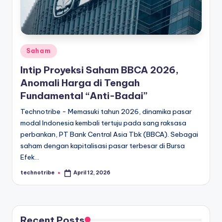
kondisi
m
ekonomi
i
Indonesia
secara
In
cepat,
Posted
Saham
d
akurat,
in
Intip Proyeksi Saham BBCA 2026,
o
dan
Anomali Harga di Tengah
terpercaya.
n
Fundamental “Anti-Badai”
e
Technotribe - Memasuki tahun 2026, dinamika pasar
si
modal Indonesia kembali tertuju pada sang raksasa
perbankan, PT Bank Central Asia Tbk (BBCA). Sebagai
a
saham dengan kapitalisasi pasar terbesar di Bursa
A
Efek…
k
technotribe
April 12, 2026
Posted
by
t
u
a
Recent Posts