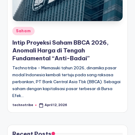
kondisi
m
ekonomi
i
Indonesia
secara
In
cepat,
Posted
Saham
d
akurat,
in
Intip Proyeksi Saham BBCA 2026,
o
dan
Anomali Harga di Tengah
terpercaya.
n
Fundamental “Anti-Badai”
e
Technotribe - Memasuki tahun 2026, dinamika pasar
si
modal Indonesia kembali tertuju pada sang raksasa
perbankan, PT Bank Central Asia Tbk (BBCA). Sebagai
a
saham dengan kapitalisasi pasar terbesar di Bursa
A
Efek…
k
technotribe
April 12, 2026
Posted
by
t
u
a
Recent Posts