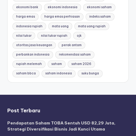
ekonomi bank
ekonomi indonesia
ekonomi saham
harga emas
harga emas perhiasan
indeks saham
indonesia rupiah
mata uang
mata uang rupiah
nilai tukar
nilai tukar rupiah
ojk
otoritas jasa keuangan
perak antam
perbankan indonesia
rekomendasi saham
rupiah melemah
saham
saham 2026
saham bbca
saham indonesia
suku bunga
Post Terbaru
Pendapatan Saham TOBA Sentuh USD 82,29 Juta,
Strategi Diversifikasi Bisnis Jadi Kunci Utama