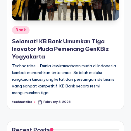
kondisi
m
ekonomi
i
Indonesia
secara
In
cepat,
Posted
Bank
d
akurat,
in
Selamat! KB Bank Umumkan Tiga
o
dan
Inovator Muda Pemenang GenKBiz
terpercaya.
n
Yogyakarta
e
Technotribe - Dunia kewirausahaan muda di Indonesia
si
kembali menorehkan tinta emas. Setelah melalui
rangkaian kurasi yang ketat dan persaingan ide bisnis
a
yang sangat kompetitif, KB Bank secara resmi
A
mengumumkan tiga…
k
technotribe
February 3, 2026
Posted
by
t
u
a
Recent Posts