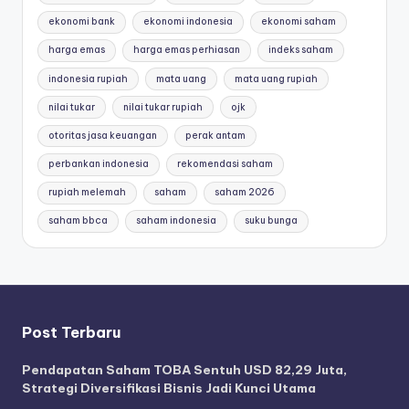
ekonomi bank
ekonomi indonesia
ekonomi saham
harga emas
harga emas perhiasan
indeks saham
indonesia rupiah
mata uang
mata uang rupiah
nilai tukar
nilai tukar rupiah
ojk
otoritas jasa keuangan
perak antam
perbankan indonesia
rekomendasi saham
rupiah melemah
saham
saham 2026
saham bbca
saham indonesia
suku bunga
Post Terbaru
Pendapatan Saham TOBA Sentuh USD 82,29 Juta,
Strategi Diversifikasi Bisnis Jadi Kunci Utama